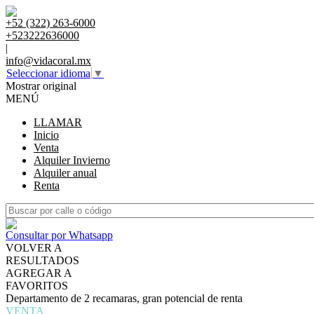
+52 (322) 263-6000
+523222636000
|
info@vidacoral.mx
Seleccionar idioma
▼
Mostrar original
MENÚ
LLAMAR
Inicio
Venta
Alquiler Invierno
Alquiler anual
Renta
Consultar por Whatsapp
VOLVER A
RESULTADOS
AGREGAR A
FAVORITOS
Departamento de 2 recamaras, gran potencial de renta
VENTA