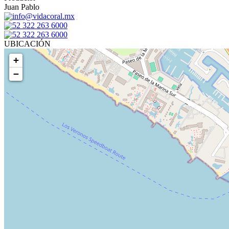
Juan Pablo
info@vidacoral.mx
52 322 263 6000
52 322 263 6000
UBICACIÓN
+
−