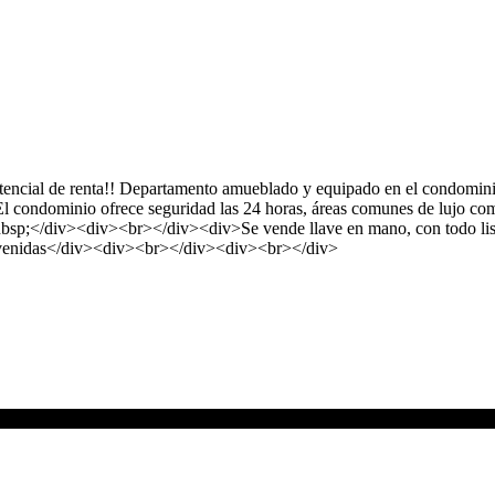
tencial de renta!! Departamento amueblado y equipado en el condominio
ondominio ofrece seguridad las 24 horas, áreas comunes de lujo como 
&nbsp;</div><div><br></div><div>Se vende llave en mano, con todo list
ienvenidas</div><div><br></div><div><br></div>