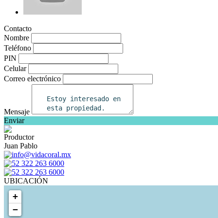
Contacto
Nombre
Teléfono
PIN
Celular
Correo electrónico
Mensaje
Enviar
Productor
Juan Pablo
info@vidacoral.mx
52 322 263 6000
52 322 263 6000
UBICACIÓN
+
−