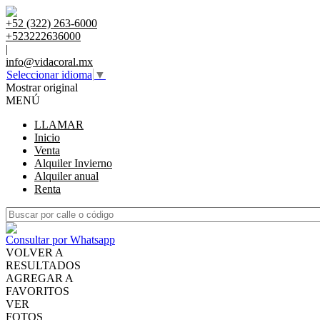
+52 (322) 263-6000
+523222636000
|
info@vidacoral.mx
Seleccionar idioma
▼
Mostrar original
MENÚ
LLAMAR
Inicio
Venta
Alquiler Invierno
Alquiler anual
Renta
Consultar por Whatsapp
VOLVER A
RESULTADOS
AGREGAR A
FAVORITOS
VER
FOTOS