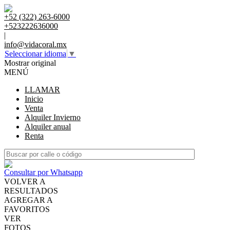
+52 (322) 263-6000
+523222636000
|
info@vidacoral.mx
Seleccionar idioma
▼
Mostrar original
MENÚ
LLAMAR
Inicio
Venta
Alquiler Invierno
Alquiler anual
Renta
Consultar por Whatsapp
VOLVER A
RESULTADOS
AGREGAR A
FAVORITOS
VER
FOTOS