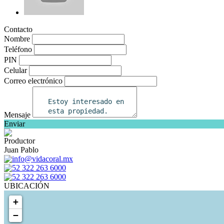
Contacto
Nombre
Teléfono
PIN
Celular
Correo electrónico
Mensaje
Enviar
Productor
Juan Pablo
info@vidacoral.mx
52 322 263 6000
52 322 263 6000
UBICACIÓN
+
−